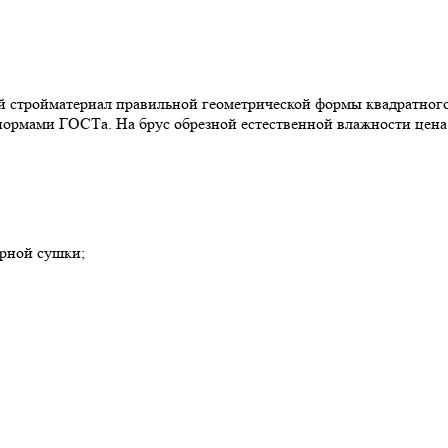
ой стройматериал правильной геометрической формы квадратног
 нормами ГОСТа. На брус обрезной естественной влажности цена р
ерной сушки;