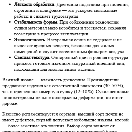
Лёгкость обработки.
Древесина податлива при пилении,
строгании и шлифовке — это ускоряет монтажные
работы и снижает трудозатраты.
Стабильность формы.
При соблюдении технологии
сушки материал мало коробится и трескается, сохраняя
геометрию в процессе эксплуатации.
Экологичность.
Натуральная осина не содержит и не
выделяет вредных веществ, безопасна для жилых
помещений и служит естественным фильтром воздуха.
Светлая текстура.
Однородный цвет и ровная структура
придают готовым изделиям аккуратный внешний вид,
подходящий для многих видов отделки.
Важный нюанс — влажность древесины. Производители
предлагают изделия как естественной влажности (30–50 %),
так и прошедшие камерную сушку (12–18 %). Сухие осиновые
пиломатериалы меньше подвержены деформации, но стоят
дороже.
Качество регламентируется сортами: высший сорт почти не
имеет дефектов, первый допускает небольшие изъяны, второй
— более заметные отклонения. Выбор сорта зависит от
назначения материала: для видимых поверхностей берут