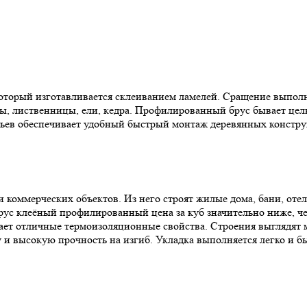
торый изготавливается склеиванием ламелей. Сращение выполняе
ны, лиственницы, ели, кедра. Профилированный брус бывает це
сьев обеспечивает удобный быстрый монтаж деревянных констру
и коммерческих объектов. Из него строят жилые дома, бани, от
ус клеёный профилированный цена за куб значительно ниже, чем
ет отличные термоизоляционные свойства. Строения выглядят м
и высокую прочность на изгиб. Укладка выполняется легко и б